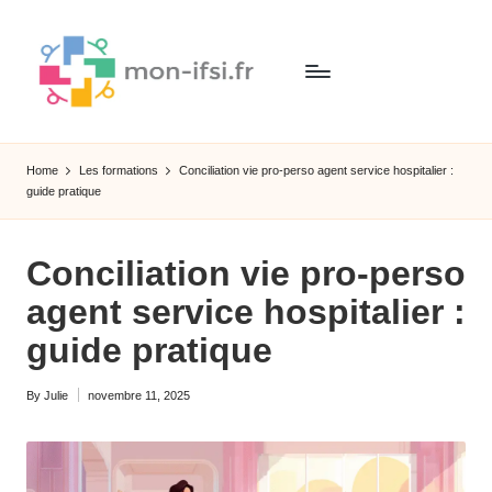
Skip
to
content
M
Explorez
le
o
Home
Les formations
Conciliation vie pro-perso agent service hospitalier :
monde
guide pratique
n
des
métiers
-
médicaux
Conciliation vie pro-perso
if
:
agent service hospitalier :
votre
si
guide
guide pratique
.f
vers
la
r
By
Julie
novembre 11, 2025
Posted
santé
by
et
l'avenir
!