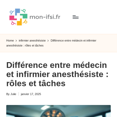
Skip
to
content
M
Explorez
le
o
Home
infirmier anesthésiste
Différence entre médecin et infirmier
monde
anesthésiste : rôles et tâches
n
des
métiers
-
médicaux
Différence entre médecin
if
:
et infirmier anesthésiste :
votre
si
guide
rôles et tâches
.f
vers
la
r
By
Julie
janvier 17, 2025
Posted
santé
by
et
l'avenir
!