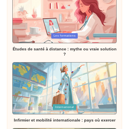
Posted
Les formations
in
Études de santé à distance : mythe ou vraie solution
?
Posted
International
in
Infirmier et mobilité internationale : pays où exercer