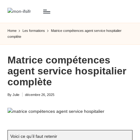
Skip
M
Explorez
to
le
content
o
Home
Les formations
Matrice compétences agent service hospitalier
monde
complète
n
des
métiers
-
médicaux
Matrice compétences
if
:
agent service hospitalier
votre
si
guide
complète
.f
vers
la
r
By
Julie
décembre 26, 2025
Posted
santé
by
et
l'avenir
!
Voici ce qu’il faut retenir